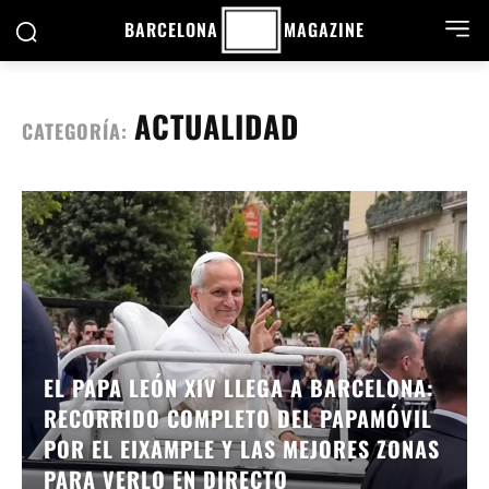
BARCELONA
MAGAZINE
ACTUALIDAD
CATEGORÍA:
EL PAPA LEÓN XIV LLEGA A BARCELONA:
RECORRIDO COMPLETO DEL PAPAMÓVIL
POR EL EIXAMPLE Y LAS MEJORES ZONAS
PARA VERLO EN DIRECTO