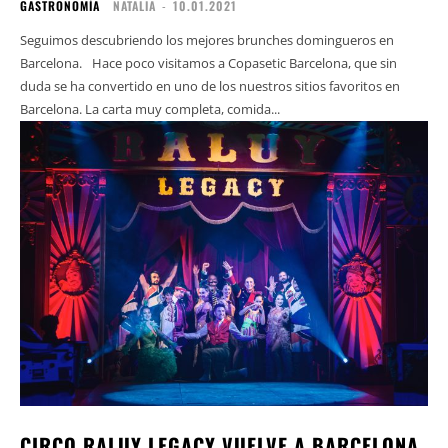
GASTRONOMÍA
NATALIA
-
10.01.2021
Seguimos descubriendo los mejores brunches domingueros en
Barcelona.⠀Hace poco visitamos a Copasetic Barcelona, que sin
duda se ha convertido en uno de los nuestros sitios favoritos en
Barcelona. La carta muy completa, comida...
CIRCO RALUY LEGACY VUELVE A BARCELONA